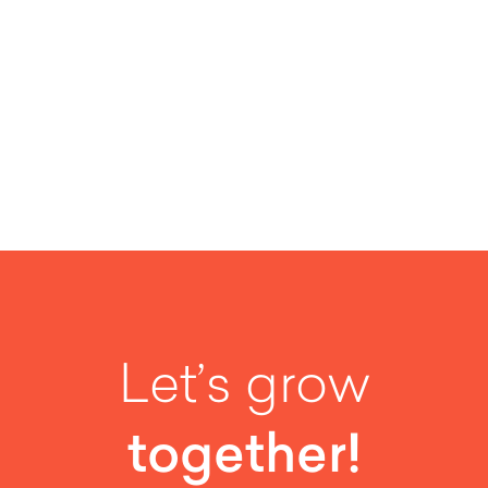
SEE MORE
Let’s grow
together!